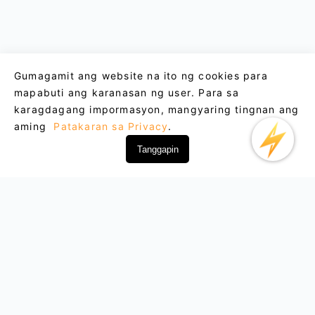
Gumagamit ang website na ito ng cookies para
mapabuti ang karanasan ng user. Para sa
karagdagang impormasyon, mangyaring tingnan ang
aming
Patakaran sa Privacy
.
Tanggapin
Email : support@lightxtremevpn.com
Koneksyon ng Negosyo: business@lightxtremevpn.com