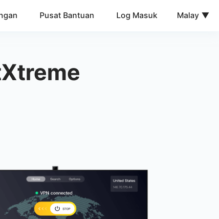
ngan
Pusat Bantuan
Log Masuk
Malay
tXtreme