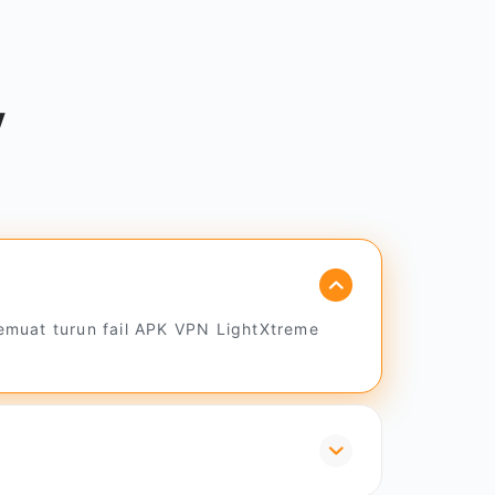
V
emuat turun fail APK VPN LightXtreme