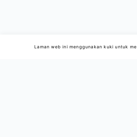
Laman web ini menggunakan kuki untuk men
Email : support@lightxtremevpn.com
Hubungan Perniagaan: business@lightxtrem