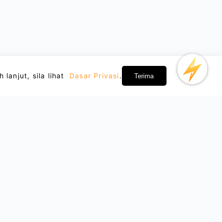
anjut, sila lihat
Dasar Privasi
.
Terima
Tentang Kami
Kerjasama
Dasar Privasi
Jadi Rakan Niaga
Terma Perkhidmatan